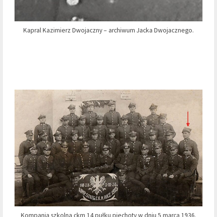
Kapral Kazimierz Dwojaczny – archiwum Jacka Dwojacznego.
Kompania szkolna ckm 14 pułku piechoty w dniu 5 marca 1936.