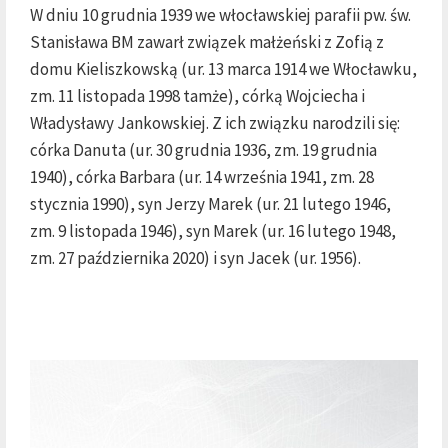
W dniu 10 grudnia 1939 we włocławskiej parafii pw. św.
Stanisława BM zawarł związek małżeński z Zofią z
domu Kieliszkowską (ur. 13 marca 1914 we Włocławku,
zm. 11 listopada 1998 tamże), córką Wojciecha i
Władysławy Jankowskiej. Z ich związku narodzili się:
córka Danuta (ur. 30 grudnia 1936, zm. 19 grudnia
1940), córka Barbara (ur. 14 września 1941, zm. 28
stycznia 1990), syn Jerzy Marek (ur. 21 lutego 1946,
zm. 9 listopada 1946), syn Marek (ur. 16 lutego 1948,
zm. 27 października 2020) i syn Jacek (ur. 1956).