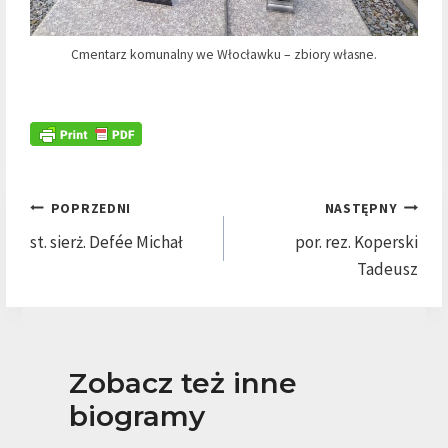
Cmentarz komunalny we Włocławku – zbiory własne.
Nawigacja
POPRZEDNI
NASTĘPNY
wpisu
st. sierż. Defée Michał
por. rez. Koperski
Tadeusz
Zobacz też inne
biogramy