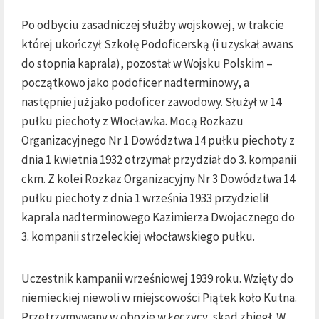
Po odbyciu zasadniczej służby wojskowej, w trakcie
której ukończył Szkołę Podoficerską (i uzyskał awans
do stopnia kaprala), pozostał w Wojsku Polskim –
początkowo jako podoficer nadterminowy, a
następnie już jako podoficer zawodowy. Służył w 14
pułku piechoty z Włocławka. Mocą Rozkazu
Organizacyjnego Nr 1 Dowództwa 14 pułku piechoty z
dnia 1 kwietnia 1932 otrzymał przydział do 3. kompanii
ckm. Z kolei Rozkaz Organizacyjny Nr 3 Dowództwa 14
pułku piechoty z dnia 1 września 1933 przydzielił
kaprala nadterminowego Kazimierza Dwojacznego do
3. kompanii strzeleckiej włocławskiego pułku.
Uczestnik kampanii wrześniowej 1939 roku. Wzięty do
niemieckiej niewoli w miejscowości Piątek koło Kutna.
Przetrzymywany w obozie w Łęczycy, skąd zbiegł. W