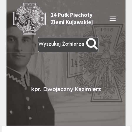
Przeskocz
do
14 Pułk Piechoty
treści
Ziemi Kujawskiej
Wyszukaj Żołnierza
kpr. Dwojaczny Kazimierz