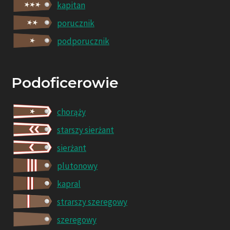
kapitan
porucznik
podporucznik
Podoficerowie
chorąży
starszy sierżant
sierżant
plutonowy
kapral
strarszy szeregowy
szeregowy